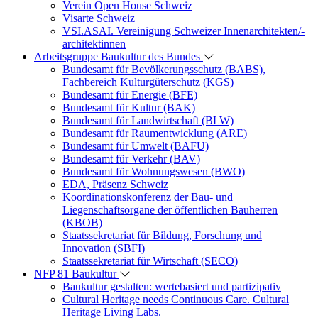
Verein Open House Schweiz
Visarte Schweiz
VSI.ASAI. Vereinigung Schweizer Innenarchitekten/-
architektinnen
Arbeitsgruppe Baukultur des Bundes
Bundesamt für Bevölkerungsschutz (BABS),
Fachbereich Kulturgüterschutz (KGS)
Bundesamt für Energie (BFE)
Bundesamt für Kultur (BAK)
Bundesamt für Landwirtschaft (BLW)
Bundesamt für Raumentwicklung (ARE)
Bundesamt für Umwelt (BAFU)
Bundesamt für Verkehr (BAV)
Bundesamt für Wohnungswesen (BWO)
EDA, Präsenz Schweiz
Koordinationskonferenz der Bau- und
Liegenschaftsorgane der öffentlichen Bauherren
(KBOB)
Staatssekretariat für Bildung, Forschung und
Innovation (SBFI)
Staatssekretariat für Wirtschaft (SECO)
NFP 81 Baukultur
Baukultur gestalten: wertebasiert und partizipativ
Cultural Heritage needs Continuous Care. Cultural
Heritage Living Labs.