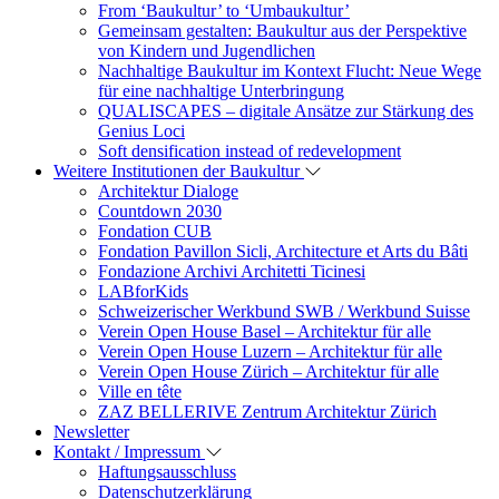
From ‘Baukultur’ to ‘Umbaukultur’
Gemeinsam gestalten: Baukultur aus der Perspektive
von Kindern und Jugendlichen
Nachhaltige Baukultur im Kontext Flucht: Neue Wege
für eine nachhaltige Unterbringung
QUALISCAPES – digitale Ansätze zur Stärkung des
Genius Loci
Soft densification instead of redevelopment
Weitere Institutionen der Baukultur
Architektur Dialoge
Countdown 2030
Fondation CUB
Fondation Pavillon Sicli, Architecture et Arts du Bâti
Fondazione Archivi Architetti Ticinesi
LABforKids
Schweizerischer Werkbund SWB / Werkbund Suisse
Verein Open House Basel – Architektur für alle
Verein Open House Luzern – Architektur für alle
Verein Open House Zürich – Architektur für alle
Ville en tête
ZAZ BELLERIVE Zentrum Architektur Zürich
Newsletter
Kontakt / Impressum
Haftungsausschluss
Datenschutzerklärung