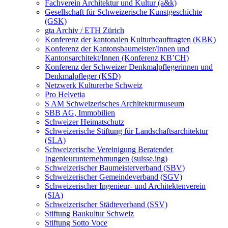
Fachverein Architektur und Kultur (a&k)
Gesellschaft für Schweizerische Kunstgeschichte
(GSK)
gta Archiv / ETH Zürich
Konferenz der kantonalen Kulturbeauftragten (KBK)
Konferenz der Kantonsbaumeister/Innen und
Kantonsarchitekt/Innen (Konferenz KB’CH)
Konferenz der Schweizer Denkmalpflegerinnen und
Denkmalpfleger (KSD)
Netzwerk Kulturerbe Schweiz
Pro Helvetia
S AM Schweizerisches Architekturmuseum
SBB AG, Immobilien
Schweizer Heimatschutz
Schweizerische Stiftung für Landschaftsarchitektur
(SLA)
Schweizerische Vereinigung Beratender
Ingenieurunternehmungen (suisse.ing)
Schweizerischer Baumeisterverband (SBV)
Schweizerischer Gemeindeverband (SGV)
Schweizerischer Ingenieur- und Architektenverein
(SIA)
Schweizerischer Städteverband (SSV)
Stiftung Baukultur Schweiz
Stiftung Sotto Voce