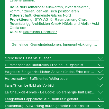
Lebensrahmen.
Rolle der Gemeinde:
auswerten, inventarisieren,
kommunizieren, denken, sich positionieren
Trägerschaft:
Gemeinde Glarus Nord
Projektierung:
STW AG für Raumplanung Chur,
Ruumfabrigg Architekten GmbH Näfels und Atelier Void
Obstalden
Quelle:
Räumliche Dorfbilder
Gemeinde
Gemeindefusionen
Innenentwicklung
Landscha
Grenchen: Es ist nie zu spät
Gümmenen: Baukulturelles Erbe neu aufgegleist
Hagneck: Ein ganzheitlicher Ansatz für das Erbe der Wasserkraft
Hunzenschwil: Suffizientes Weiterbauen
Ilanz/Glion: Leitbild als Vorbild
La Chaux-de-Fonds / Le Locle: Solarenergie hält Einzug in ein Ortsbild von nationaler Bedeutung
Langenthal Pappelhöfe: auf Baukultur gebaut
Laufenburg: Aufwertung durch gezielte Bodenpolitik